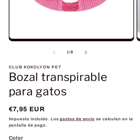
Abrir
A
elemento
e
multimedia
m
de
1
/
8
1
2
en
e
una
u
CLUB KOKOLYON PET
ventana
v
Bozal transpirable
modal
m
para gatos
Precio
€7,95 EUR
habitual
Impuesto incluido. Los
gastos de envío
se calculan en la
pantalla de pago.
Color