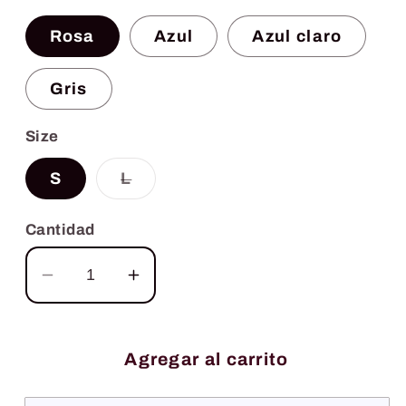
Rosa
Azul
Azul claro
Gris
Size
Variante
S
L
agotada
o
no
Cantidad
disponible
Reducir
Aumentar
cantidad
cantidad
para
para
Bozal
Bozal
Agregar al carrito
transpirable
transpirable