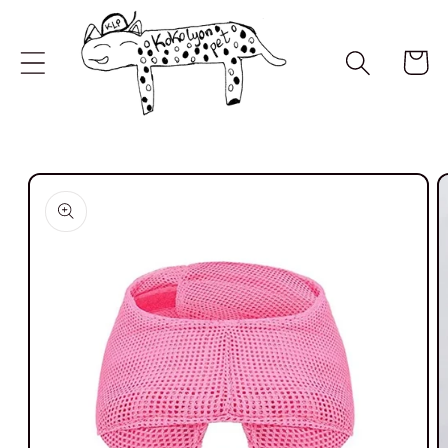
Ir
directamente
al contenido
Carrito
Ir
directamente
a la
información
del producto