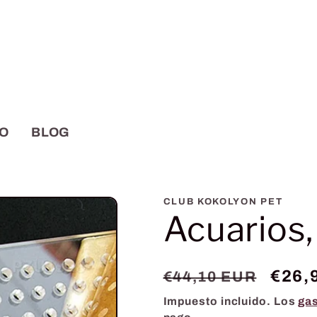
O
BLOG
CLUB KOKOLYON PET
Acuarios, 
Precio
Prec
€26,
€44,10 EUR
habitual
de
Impuesto incluido. Los
gas