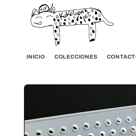
Ir
directamente
al contenido
INICIO
COLECCIONES
CONTACT
Ir
directamente
a la
información
del producto