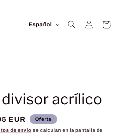
I
Iniciar
Carrito
Español
sesión
d
i
o
m
a
divisor acrílico
io
95 EUR
Oferta
tos de envío
se calculan en la pantalla de