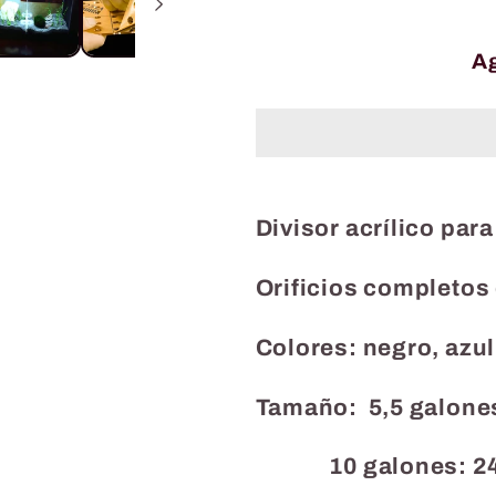
cantidad
cantidad
para
para
Acuarios,
Acuarios,
Ag
divisor
divisor
acrílico
acrílico
Divisor acrílico par
Orificios completos
Colores: negro, azul
Tamaño: 5,5 galones
10 galones: 24,