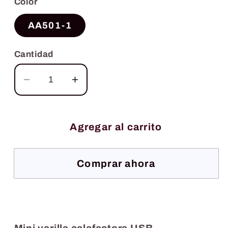
Color
AA501-1
Cantidad
Reducir
Aumentar
cantidad
cantidad
para
para
Acuario,
Acuario,
Agregar al carrito
mini
mini
varilla
varilla
Comprar ahora
calefactora
calefactora
USB
USB