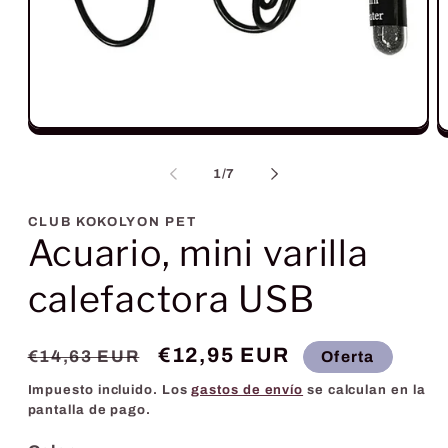
Abrir
A
elemento
e
multimedia
m
de
1
/
7
1
2
en
e
una
u
CLUB KOKOLYON PET
ventana
v
Acuario, mini varilla
modal
m
calefactora USB
Precio
Precio
€12,95 EUR
€14,63 EUR
Oferta
habitual
de
Impuesto incluido. Los
gastos de envío
se calculan en la
oferta
pantalla de pago.