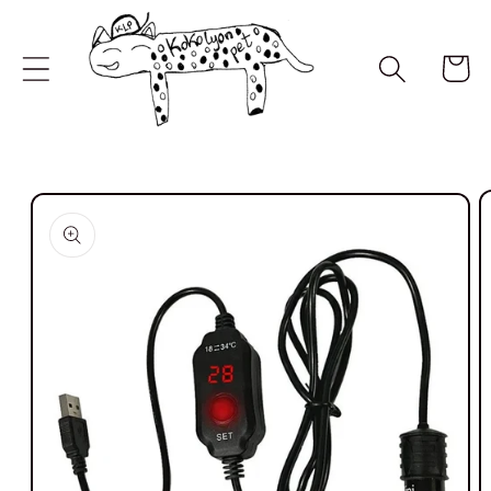
Ir
directamente
al contenido
Carrito
Ir
directamente
a la
información
del producto