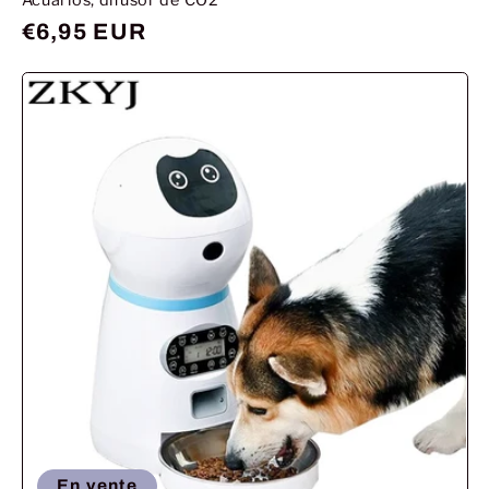
Prix
€6,95 EUR
habituel
En vente