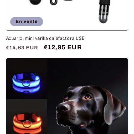
En vente
Acuario, mini varilla calefactora USB
Prix
Prix
€12,95 EUR
€14,63 EUR
habituel
promotionnel