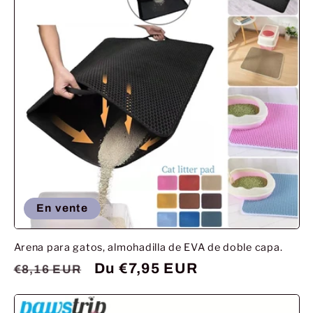
En vente
Arena para gatos, almohadilla de EVA de doble capa.
Prix
Prix
Du €7,95 EUR
€8,16 EUR
habituel
promotionnel