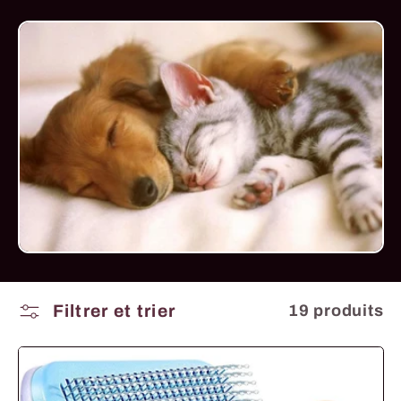
c
t
i
o
n
:
Filtrer et trier
19 produits