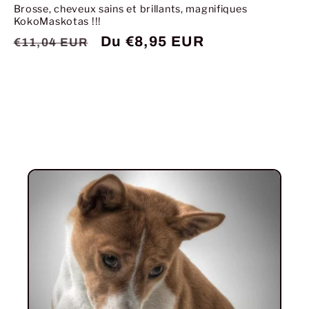
Brosse, cheveux sains et brillants, magnifiques
KokoMaskotas !!!
Prix
Prix
Du €8,95 EUR
€11,04 EUR
habituel
promotionnel