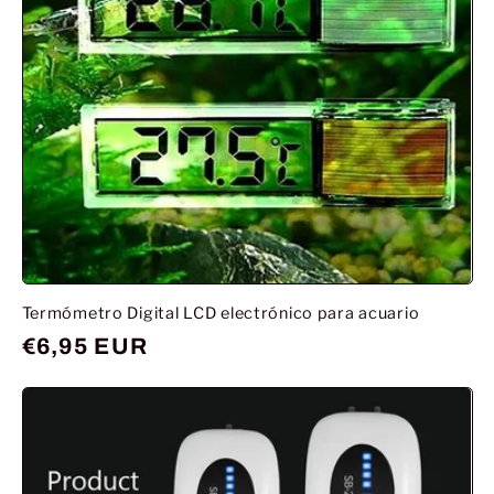
Termómetro Digital LCD electrónico para acuario
Prix
€6,95 EUR
habituel