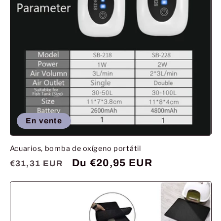
En vente
Acuarios, bomba de oxígeno portátil
Prix
Prix
Du €20,95 EUR
€31,31 EUR
habituel
promotionnel