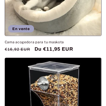
En vente
Cama acogedora para tu maskota
Prix
Prix
Du €11,95 EUR
€16,92 EUR
habituel
promotionnel