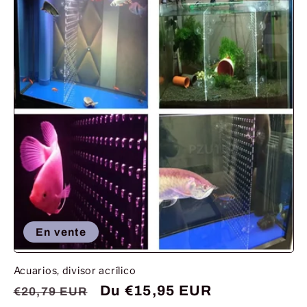
En vente
Acuarios, divisor acrílico
Prix
Prix
Du €15,95 EUR
€20,79 EUR