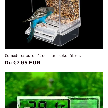
Comederos automáticos para kokopájaros
Prix
Du €7,95 EUR
habituel