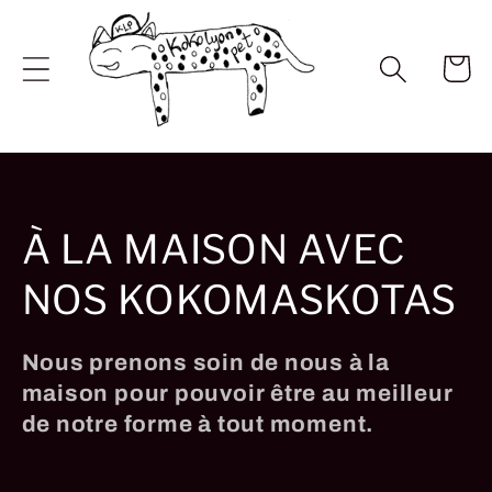
et
passer
au
Panier
contenu
C
À LA MAISON AVEC
o
NOS KOKOMASKOTAS
l
Nous prenons soin de nous à la
l
maison pour pouvoir être au meilleur
de notre forme à tout moment.
e