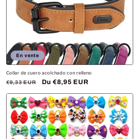
En vente
Collar de cuero acolchado con relleno
Prix
Prix
Du €8,95 EUR
€9,33 EUR
habituel
promotionnel