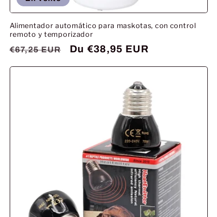
Alimentador automático para maskotas, con control
remoto y temporizador
Prix
Prix
Du €38,95 EUR
€67,25 EUR
habituel
promotionnel